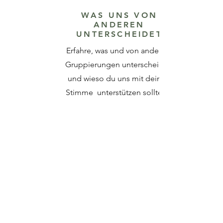
WAS UNS VON
ANDEREN
UNTERSCHEIDET
Erfahre, was und von anderen
Gruppierungen unterscheidet
und wieso du uns mit deiner
Stimme unterstützen solltest.
MEHR ERFAHERN
WIESO AUCH DU BEI
UNS MITMACHEN
SOLLTEST