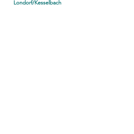
Londorf/Kesselbach
Formbatt KW 7 - OB Londorf/Kesselbach
Für Personen mit Erstwohnsitz
im Ortsteil Londorf oder
Kesselbach
Unterstützungsunterschrift für den
Wahlvorschlag Ortsbeirat
Rüddingshausen