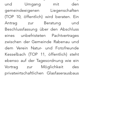
und Umgang mit den 
gemeindeeigenen Liegenschaften 
(TOP 10, öffentlich) wird beraten. Ein 
Antrag zur Beratung und 
Beschlussfassung über den Abschluss 
eines unbefristeten Pachtvertrages 
zwischen der Gemeinde Rabenau und 
dem Verein Natur- und Fotofreunde 
Kesselbach (TOP 11, öffentlich) steht 
ebenso auf der Tagesordnung wie ein 
Vortrag zur Möglichkeit des 
privatwirtschaftlichen Glasfaserausbaus 
in Rabenau (TOP 13).
Bis auf bei den nicht öffentlichen 
Tagesordnungspunkten, ist jeder 
eingeladen, als Gast an der Sitzung 
teilzunehmen.