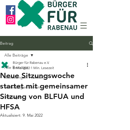
Beitrag
Alle Beiträge
Bürger für Rabenau e.V.
Alle Beiträge
8. Mai 2022
1 Min. Lesezeit
Neue Sitzungswoche
Mitteilungen Fraktion
startet mit gemeinsamer
Mitteilungen Verein
Sitzung von BLFUA und
Sitzungen
HFSA
Aktualisiert:
9. Mai 2022