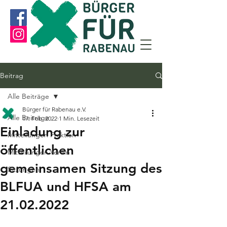
Beitrag
Alle Beiträge
Bürger für Rabenau e.V.
Alle Beiträge
17. Feb. 2022
1 Min. Lesezeit
Einladung zur
Mitteilungen Fraktion
öffentlichen
Mitteilungen Verein
gemeinsamen Sitzung des
Sitzungen
BLFUA und HFSA am
21.02.2022